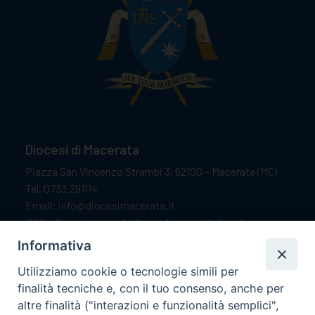
Diocesi di Macerata
Piazza San Vincenzo Strambi 3, 62100 – Macerata (MC)
Tel. 0733.291114
Email: info@diocesimacerata.it
PEC: diocesimacerata@pec.chiesacattolica.it
Comunicazioni urgenti WhatsApp:
+39 349 1787015
Informativa
Utilizziamo cookie o tecnologie simili per
finalità tecniche e, con il tuo consenso, anche per
Orari di apertura
altre finalità ("interazioni e funzionalità semplici",