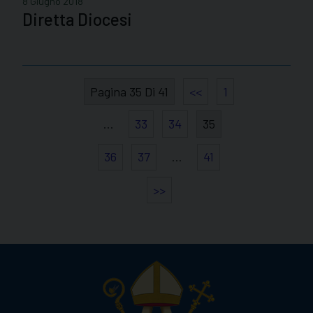
8 Giugno 2018
Diretta Diocesi
Pagina 35 Di 41
<<
1
…
33
34
35
36
37
…
41
>>