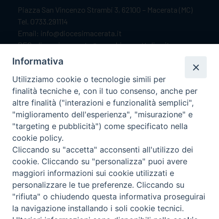
Piazza San Vincenzo Strambi 3, 62100 – Macerata (MC)
Tel. 0733.291114
Email: info@diocesimacerata.it
PEC: diocesimacerata@pec.chiesacattolica.it
Comunicazioni urgenti WhatsApp:
+39 349 1787015
Informativa
Utilizziamo cookie o tecnologie simili per
finalità tecniche e, con il tuo consenso, anche per
Orari di apertura
altre finalità ("interazioni e funzionalità semplici",
"miglioramento dell'esperienza", "misurazione" e
Dal lunedì al sabato dalle 9.30 alle 12.00.
"targeting e pubblicità") come specificato nella
Il pomeriggio solo su appuntamento.
cookie policy.
Cliccando su "accetta" acconsenti all'utilizzo dei
cookie. Cliccando su "personalizza" puoi avere
seguici su
maggiori informazioni sui cookie utilizzati e
personalizzare le tue preferenze. Cliccando su
"rifiuta" o chiudendo questa informativa proseguirai
Ricerca
la navigazione installando i soli cookie tecnici.
Preferenze Cookie
per: