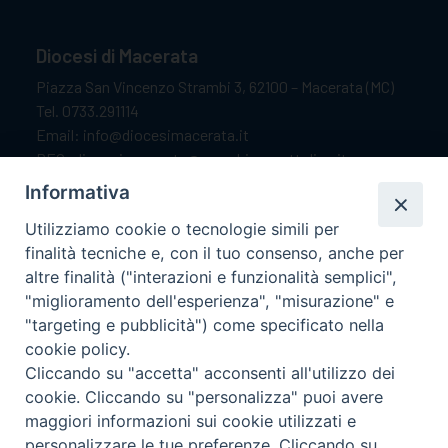
Diocesi di Macerata
Piazza San Vincenzo Strambi 3, 62100 – Macerata (MC)
Tel. 0733.291114
Email: info@diocesimacerata.it
PEC: diocesimacerata@pec.chiesacattolica.it
Comunicazioni urgenti WhatsApp:
+39 349 1787015
Informativa
Utilizziamo cookie o tecnologie simili per
finalità tecniche e, con il tuo consenso, anche per
Orari di apertura
altre finalità ("interazioni e funzionalità semplici",
"miglioramento dell'esperienza", "misurazione" e
Dal lunedì al sabato dalle 9.30 alle 12.00.
"targeting e pubblicità") come specificato nella
Il pomeriggio solo su appuntamento.
cookie policy.
Cliccando su "accetta" acconsenti all'utilizzo dei
cookie. Cliccando su "personalizza" puoi avere
seguici su
maggiori informazioni sui cookie utilizzati e
personalizzare le tue preferenze. Cliccando su