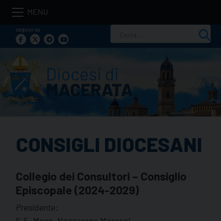
Skip
to
seguici su
Ricerca
content
per:
CONSIGLI DIOCESANI
Collegio dei Consultori – Consiglio
Episcopale (2024-2029)
Presidente:
S.E. Mons. Nazzareno Marconi