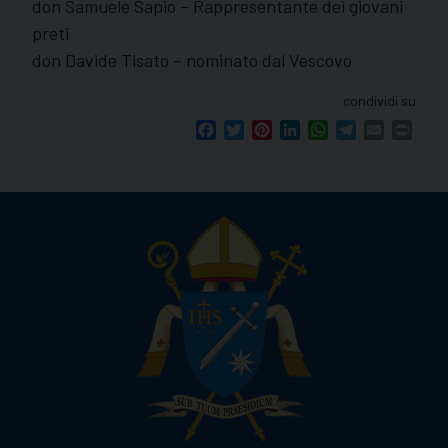
don Samuele Sapio – Rappresentante dei giovani
preti
don Davide Tisato – nominato dal Vescovo
condividi su
Facebook
Twitter
Pinterest
LinkedIn
WhatsApp
Telegram
Email
Print