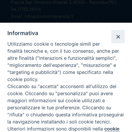
Piazza San Vincenzo Strambi 3, 62100 – Macerata (MC)
Tel. 0733.291114
Email: info@diocesimacerata.it
PEC: diocesimacerata@pec.chiesacattolica.it
Comunicazioni urgenti WhatsApp:
+39 349 1787015
Informativa
Utilizziamo cookie o tecnologie simili per
finalità tecniche e, con il tuo consenso, anche per
Orari di apertura
altre finalità ("interazioni e funzionalità semplici",
"miglioramento dell'esperienza", "misurazione" e
Dal lunedì al sabato dalle 9.30 alle 12.00.
"targeting e pubblicità") come specificato nella
Il pomeriggio solo su appuntamento.
cookie policy.
Cliccando su "accetta" acconsenti all'utilizzo dei
cookie. Cliccando su "personalizza" puoi avere
seguici su
maggiori informazioni sui cookie utilizzati e
personalizzare le tue preferenze. Cliccando su
"rifiuta" o chiudendo questa informativa proseguirai
Ricerca
la navigazione installando i soli cookie tecnici.
Preferenze Cookie
per:
Ulteriori informazioni sono disponibili nella
cookie