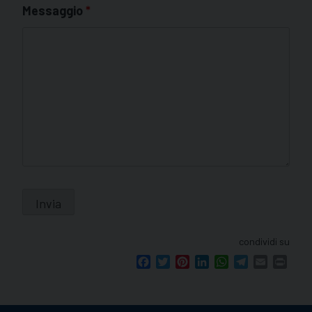
Messaggio
*
condividi su
Facebook
Twitter
Pinterest
LinkedIn
WhatsApp
Telegram
Email
Print