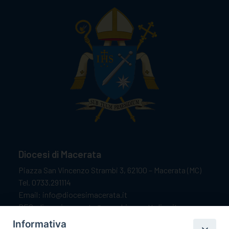
Diocesi di Macerata
Piazza San Vincenzo Strambi 3, 62100 – Macerata (MC)
Tel. 0733.291114
Email: info@diocesimacerata.it
PEC: diocesimacerata@pec.chiesacattolica.it
Comunicazioni urgenti WhatsApp:
+39 349 1787015
Informativa