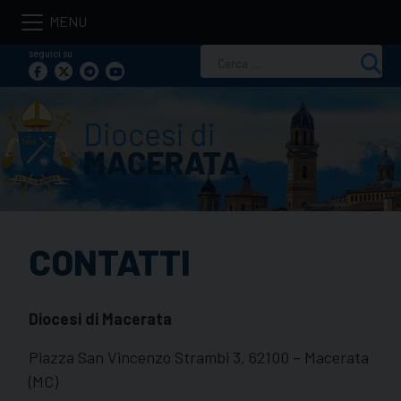
Skip
to
seguici su
Ricerca
content
per:
CONTATTI
Diocesi di Macerata
Piazza San Vincenzo Strambi 3, 62100 – Macerata
(MC)