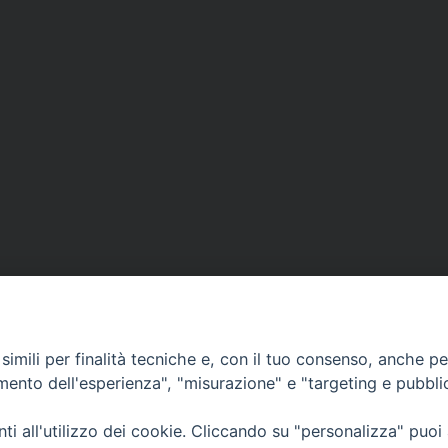
imili per finalità tecniche e, con il tuo consenso, anche per 
amento dell'esperienza", "misurazione" e "targeting e pubbli
Orari di apertura
i all'utilizzo dei cookie. Cliccando su "personalizza" puoi
62100 – Macerata (MC)
Dal lunedì al sabato dalle 9.30 al