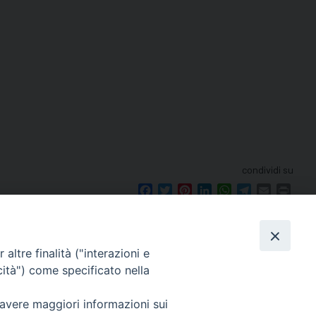
condividi su
Facebook
Twitter
Pinterest
LinkedIn
WhatsApp
Telegram
Email
Print
altre finalità ("interazioni e
cità") come specificato nella
seguici su
 avere maggiori informazioni sui
le 12.00.