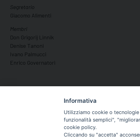
Segretario
Giacomo Alimenti
Membri
Don Grigorij Linnik
Denise Tanoni
Ivano Palmucci
Enrico Governatori
Informativa
Utilizziamo cookie o tecnologie s
funzionalità semplici", "miglior
cookie policy.
Diocesi di Macerata
Cliccando su "accetta" acconsent
Piazza San Vincenzo Strambi 3, 