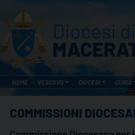
Skip
to
content
HOME
VESCOVO
DIOCESI
CURIA
COMMISSIONI DIOCES
Commissione Diocesana per i