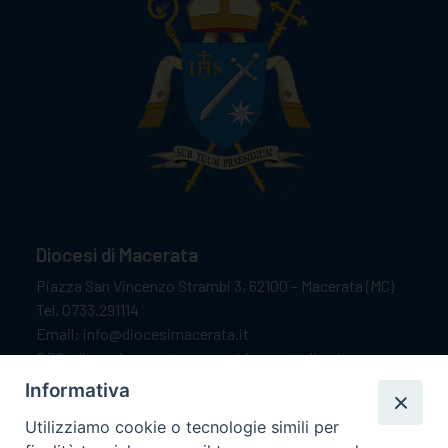
Diocesi di Macerata
Piazza San Vincenzo Strambi 3, 62100 – Macerata (MC)
Tel. 0733.291114
Email: info@diocesimacerata.it
PEC: diocesimacerata@pec.chiesacattolica.it
Comunicazioni urgenti WhatsApp:
+39 349 1787015
Informativa
Utilizziamo cookie o tecnologie simili per