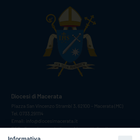
Diocesi di Macerata
Piazza San Vincenzo Strambi 3, 62100 – Macerata (MC)
Tel. 0733.291114
Email: info@diocesimacerata.it
PEC: diocesimacerata@pec.chiesacattolica.it
Comunicazioni urgenti WhatsApp:
+39 349 1787015
Informativa