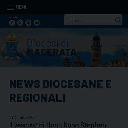
Skip
to
seguici su
Ricerca
content
per:
NEWS DIOCESANE E
REGIONALI
21 Ottobre 2024
Il vescovo di Hong Kong Stephen