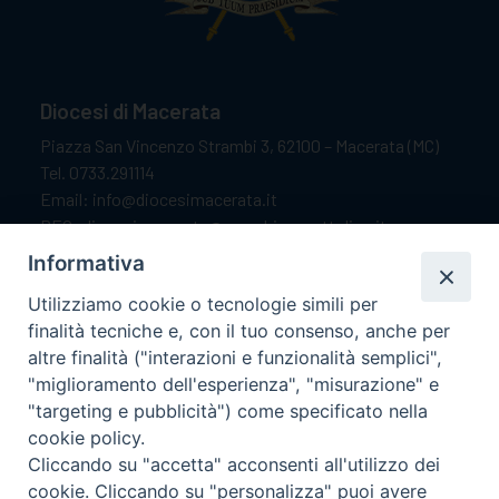
Diocesi di Macerata
Piazza San Vincenzo Strambi 3, 62100 – Macerata (MC)
Tel. 0733.291114
Email: info@diocesimacerata.it
PEC: diocesimacerata@pec.chiesacattolica.it
Comunicazioni urgenti WhatsApp:
+39 349 1787015
Informativa
Utilizziamo cookie o tecnologie simili per
finalità tecniche e, con il tuo consenso, anche per
Orari di apertura
altre finalità ("interazioni e funzionalità semplici",
"miglioramento dell'esperienza", "misurazione" e
Dal lunedì al sabato dalle 9.30 alle 12.00.
"targeting e pubblicità") come specificato nella
Il pomeriggio solo su appuntamento.
cookie policy.
Cliccando su "accetta" acconsenti all'utilizzo dei
cookie. Cliccando su "personalizza" puoi avere