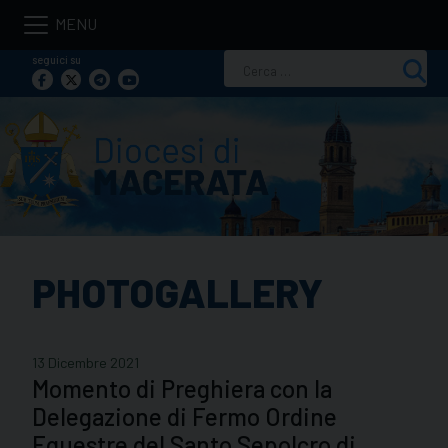
Skip
to
seguici su
Ricerca
content
per:
PHOTOGALLERY
13 Dicembre 2021
Momento di Preghiera con la
Delegazione di Fermo Ordine
Equestre del Santo Sepolcro di