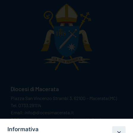
Diocesi di Macerata
Piazza San Vincenzo Strambi 3, 62100 – Macerata (MC)
Tel. 0733.291114
Email: info@diocesimacerata.it
PEC: diocesimacerata@pec.chiesacattolica.it
Comunicazioni urgenti WhatsApp:
+39 349 1787015
Informativa