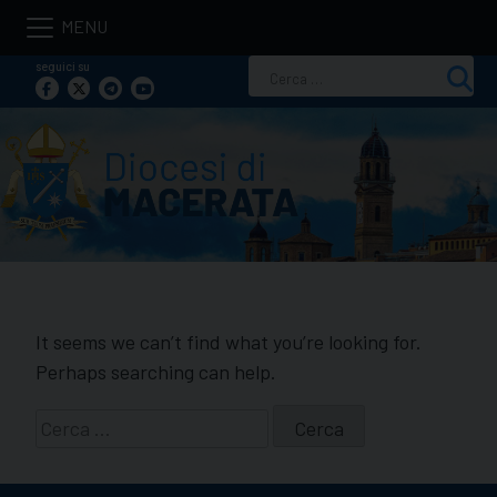
Skip
to
seguici su
Ricerca
content
per:
It seems we can’t find what you’re looking for.
Perhaps searching can help.
Ricerca
per: