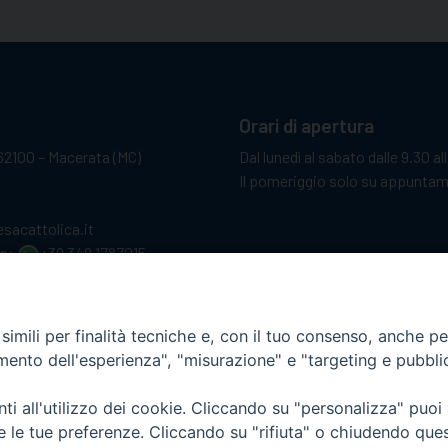
Orari di apertura
62100 – Macerata (MC)
Dal lunedì al sabato dalle 9.30 al
Il pomeriggio solo su appunta
sacattolica.it
pp:
+39 349 1787015
imili per finalità tecniche e, con il tuo consenso, anche per 
amento dell'esperienza", "misurazione" e "targeting e pubbli
i all'utilizzo dei cookie. Cliccando su "personalizza" puoi
re le tue preferenze. Cliccando su "rifiuta" o chiudendo que