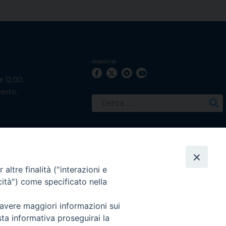
seguici su
le 12.00.
mento.
Ricerca
per:
altre finalità ("interazioni e
cità") come specificato nella
 avere maggiori informazioni sui
sta informativa proseguirai la