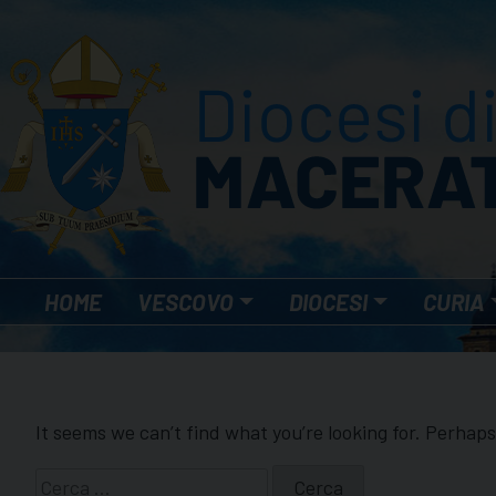
Skip
to
content
HOME
VESCOVO
DIOCESI
CURIA
It seems we can’t find what you’re looking for. Perhap
Ricerca