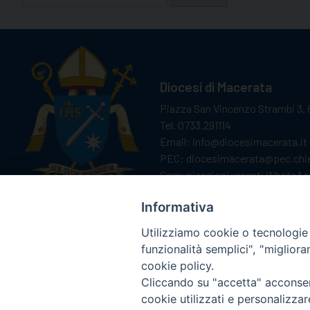
per:
Diocesi di Macerata
Piazza San Vincenzo Strambi 3, 
Tel. 0733.291114
Email: info@diocesimacerata.it
PEC: diocesimacerata@pec.chie
Comunicazioni urgenti WhatsA
Informativa
Utilizziamo cookie o tecnologie s
funzionalità semplici", "miglior
cookie policy.
Cliccando su "accetta" acconsent
cookie utilizzati e personalizza