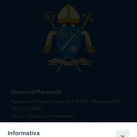
Diocesi di Macerata
Piazza San Vincenzo Strambi 3, 62100 – Macerata (MC)
Tel. 0733.291114
Email: info@diocesimacerata.it
PEC: diocesimacerata@pec.chiesacattolica.it
Comunicazioni urgenti WhatsApp:
+39 349 1787015
Informativa