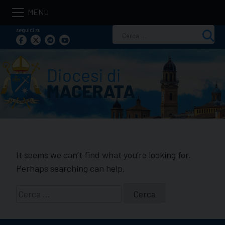
Skip
to
seguici su
Ricerca
content
per:
It seems we can’t find what you’re looking for.
Perhaps searching can help.
Ricerca
per: