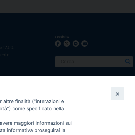
seguici su
le 12.00.
mento.
Ricerca
per:
altre finalità ("interazioni e
cità") come specificato nella
 avere maggiori informazioni sui
sta informativa proseguirai la