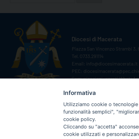
per:
Diocesi di Macerata
Piazza San Vincenzo Strambi 3, 
Tel. 0733.291114
Email: info@diocesimacerata.it
PEC: diocesimacerata@pec.chie
Comunicazioni urgenti WhatsA
Informativa
Utilizziamo cookie o tecnologie s
funzionalità semplici", "miglior
cookie policy.
Cliccando su "accetta" acconsent
cookie utilizzati e personalizza