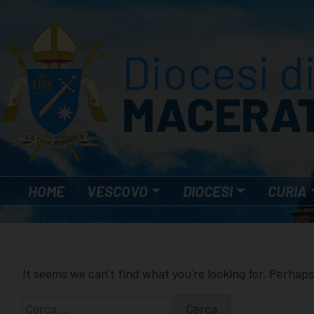
Skip
to
content
HOME
VESCOVO
DIOCESI
CURIA
It seems we can’t find what you’re looking for. Perhap
Ricerca