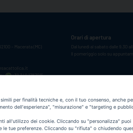
Orari di apertura
62100 – Macerata (MC)
Dal lunedì al sabato dalle 9.30 al
Il pomeriggio solo su appunta
sacattolica.it
pp:
+39 349 1787015
imili per finalità tecniche e, con il tuo consenso, anche per 
amento dell'esperienza", "misurazione" e "targeting e pubbli
i all'utilizzo dei cookie. Cliccando su "personalizza" puoi
re le tue preferenze. Cliccando su "rifiuta" o chiudendo que