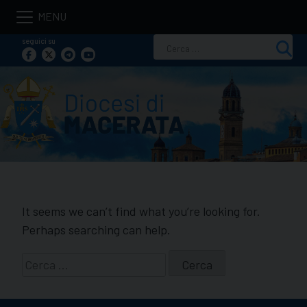
Skip
to
seguici su
Ricerca
content
per:
It seems we can’t find what you’re looking for.
Perhaps searching can help.
Ricerca
per: