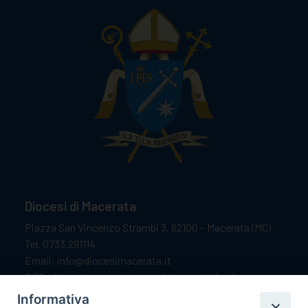
Diocesi di Macerata
Piazza San Vincenzo Strambi 3, 62100 – Macerata (MC)
Tel. 0733.291114
Email: info@diocesimacerata.it
PEC: diocesimacerata@pec.chiesacattolica.it
Comunicazioni urgenti WhatsApp:
+39 349 1787015
Informativa