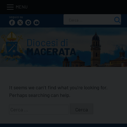
Skip
to
seguici su
Ricerca
content
per:
It seems we can’t find what you’re looking for.
Perhaps searching can help.
Ricerca
per: