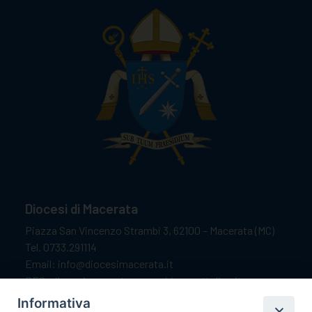
Diocesi di Macerata
Piazza San Vincenzo Strambi 3, 62100 – Macerata (MC)
Tel. 0733.291114
Email: info@diocesimacerata.it
PEC: diocesimacerata@pec.chiesacattolica.it
Comunicazioni urgenti WhatsApp:
+39 349 1787015
Informativa