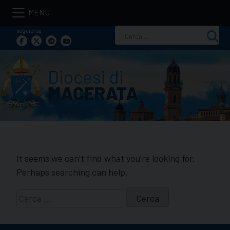
Skip
to
seguici su
Ricerca
content
per:
It seems we can’t find what you’re looking for.
Perhaps searching can help.
Ricerca
per: