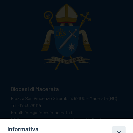
Diocesi di Macerata
Piazza San Vincenzo Strambi 3, 62100 – Macerata (MC)
Tel. 0733.291114
Email: info@diocesimacerata.it
PEC: diocesimacerata@pec.chiesacattolica.it
Comunicazioni urgenti WhatsApp:
+39 349 1787015
Informativa