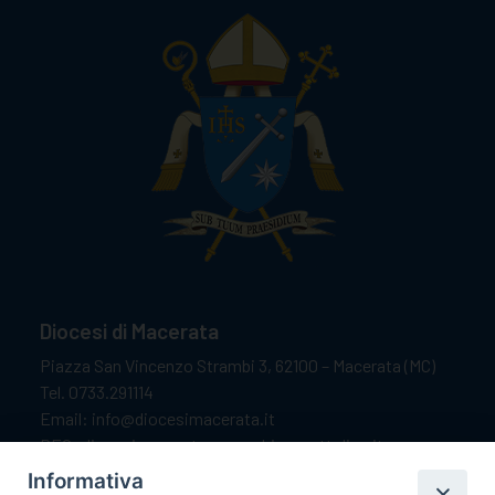
Diocesi di Macerata
Piazza San Vincenzo Strambi 3, 62100 – Macerata (MC)
Tel. 0733.291114
Email: info@diocesimacerata.it
PEC: diocesimacerata@pec.chiesacattolica.it
Comunicazioni urgenti WhatsApp:
+39 349 1787015
Informativa