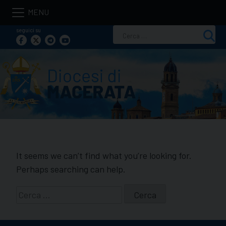
Skip
to
seguici su
Ricerca
content
per:
It seems we can’t find what you’re looking for.
Perhaps searching can help.
Ricerca
per: