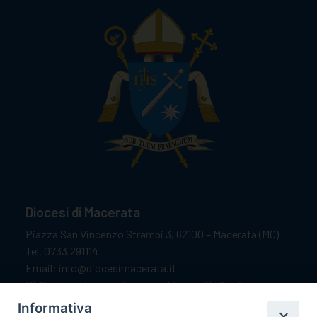
Diocesi di Macerata
Piazza San Vincenzo Strambi 3, 62100 – Macerata (MC)
Tel. 0733.291114
Email: info@diocesimacerata.it
PEC: diocesimacerata@pec.chiesacattolica.it
Comunicazioni urgenti WhatsApp:
+39 349 1787015
Informativa