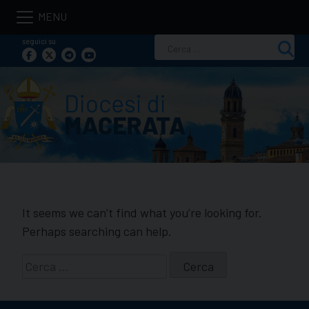
Skip
to
seguici su
Ricerca
content
per:
It seems we can’t find what you’re looking for.
Perhaps searching can help.
Ricerca
per: