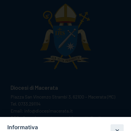
Diocesi di Macerata
Piazza San Vincenzo Strambi 3, 62100 – Macerata (MC)
Tel. 0733.291114
Email: info@diocesimacerata.it
PEC: diocesimacerata@pec.chiesacattolica.it
Comunicazioni urgenti WhatsApp:
+39 349 1787015
Informativa