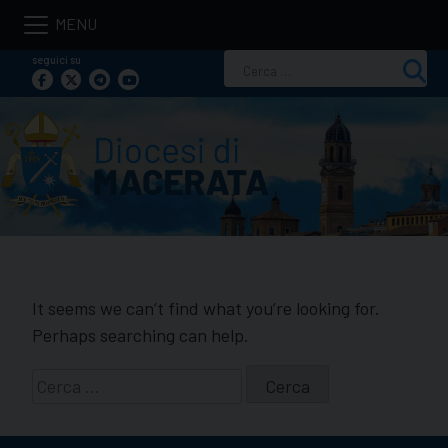
Skip
to
seguici su
Ricerca
content
per:
It seems we can’t find what you’re looking for.
Perhaps searching can help.
Ricerca
per: