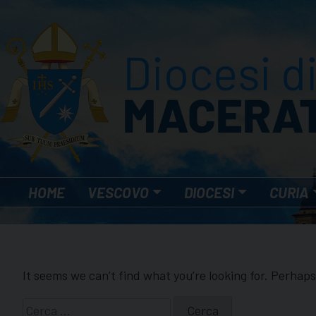
Skip
to
content
HOME
VESCOVO
DIOCESI
CURIA
It seems we can’t find what you’re looking for. Perhap
Ricerca