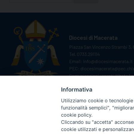
per:
Diocesi di Macerata
Piazza San Vincenzo Strambi 3, 
Tel. 0733.291114
Email: info@diocesimacerata.it
PEC: diocesimacerata@pec.chie
Comunicazioni urgenti WhatsA
Informativa
Utilizziamo cookie o tecnologie s
funzionalità semplici", "miglior
cookie policy.
Cliccando su "accetta" acconsent
cookie utilizzati e personalizza