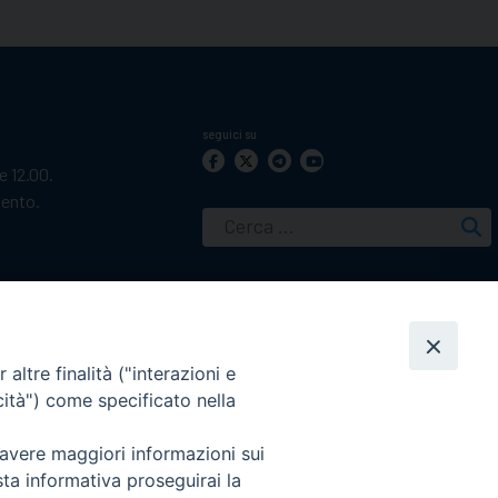
seguici su
le 12.00.
mento.
Ricerca
per:
altre finalità ("interazioni e
cità") come specificato nella
 avere maggiori informazioni sui
sta informativa proseguirai la