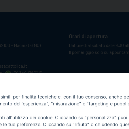
Orari di apertura
62100 – Macerata (MC)
Dal lunedì al sabato dalle 9.30 al
Il pomeriggio solo su appunta
sacattolica.it
pp:
+39 349 1787015
imili per finalità tecniche e, con il tuo consenso, anche per 
amento dell'esperienza", "misurazione" e "targeting e pubbli
i all'utilizzo dei cookie. Cliccando su "personalizza" puoi
re le tue preferenze. Cliccando su "rifiuta" o chiudendo que