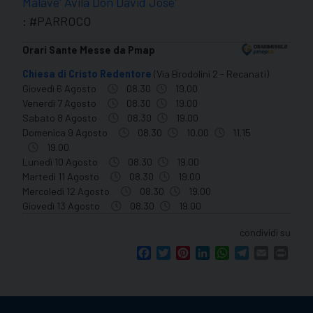
Malave' Avila Don David Jose'
: #PARROCO
Orari Sante Messe da Pmap
Chiesa di Cristo Redentore
(Via Brodolini 2 - Recanati)
Giovedì 6 Agosto
08.30
19.00
Venerdì 7 Agosto
08.30
19.00
Sabato 8 Agosto
08.30
19.00
Domenica 9 Agosto
08.30
10.00
11.15
19.00
Lunedì 10 Agosto
08.30
19.00
Martedì 11 Agosto
08.30
19.00
Mercoledì 12 Agosto
08.30
19.00
Giovedì 13 Agosto
08.30
19.00
condividi su
Facebook
Twitter
Pinterest
LinkedIn
WhatsApp
Telegram
Email
Print