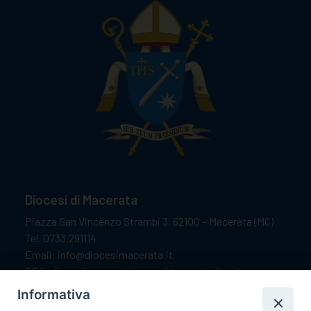
Diocesi di Macerata
Piazza San Vincenzo Strambi 3, 62100 – Macerata (MC)
Tel. 0733.291114
Email: info@diocesimacerata.it
PEC: diocesimacerata@pec.chiesacattolica.it
Comunicazioni urgenti WhatsApp:
+39 349 1787015
Informativa