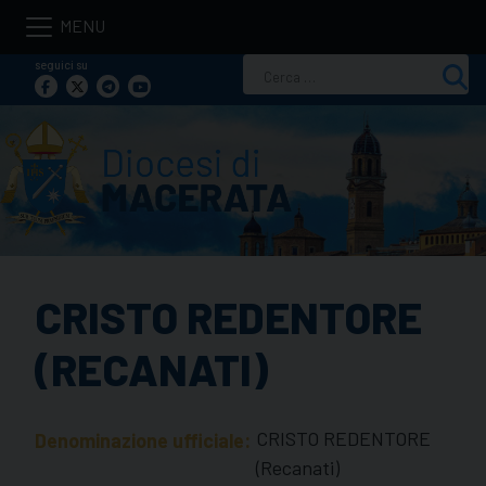
Skip
to
seguici su
Ricerca
content
per:
CRISTO REDENTORE
(RECANATI)
CRISTO REDENTORE
Denominazione ufficiale:
(Recanati)