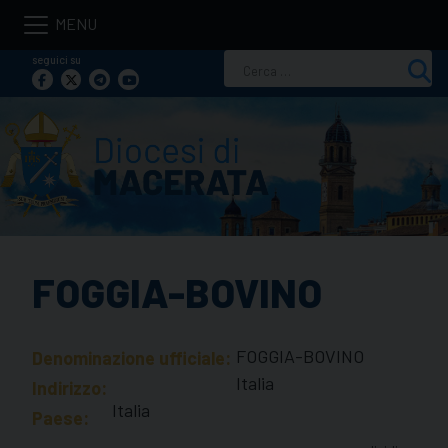
Skip
to
seguici su
Ricerca
content
per:
FOGGIA-BOVINO
FOGGIA-BOVINO
Denominazione ufficiale:
Italia
Indirizzo:
Italia
Paese: