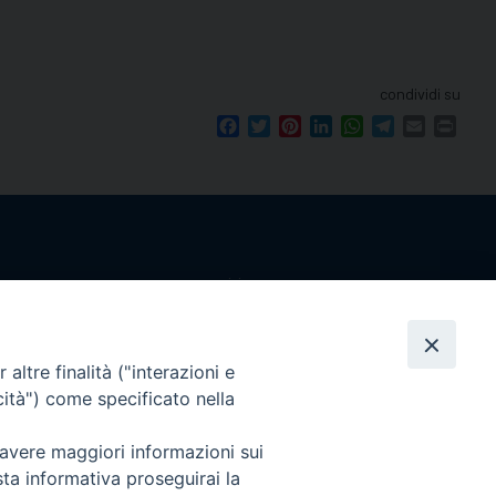
condividi su
Facebook
Twitter
Pinterest
LinkedIn
WhatsApp
Telegram
Email
Print
seguici su
le 12.00.
mento.
Ricerca
altre finalità ("interazioni e
per:
cità") come specificato nella
 avere maggiori informazioni sui
sta informativa proseguirai la