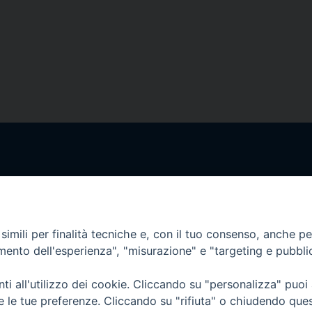
Orari di apertura
62100 – Macerata (MC)
Dal lunedì al sabato dalle 9.30 al
Il pomeriggio solo su appunta
imili per finalità tecniche e, con il tuo consenso, anche per 
amento dell'esperienza", "misurazione" e "targeting e pubbli
sacattolica.it
pp:
+39 349 1787015
i all'utilizzo dei cookie. Cliccando su "personalizza" puoi
re le tue preferenze. Cliccando su "rifiuta" o chiudendo que