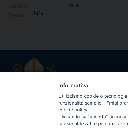
Italia
Indirizzo:
Italia
Paese:
Diocesi di Macerata
Piazza San Vincenzo Strambi 3, 
Informativa
Tel. 0733.291114
Utilizziamo cookie o tecnologie s
Email: info@diocesimacerata.it
funzionalità semplici", "miglior
PEC: diocesimacerata@pec.chie
cookie policy.
Comunicazioni urgenti WhatsA
Cliccando su "accetta" acconsent
cookie utilizzati e personalizza