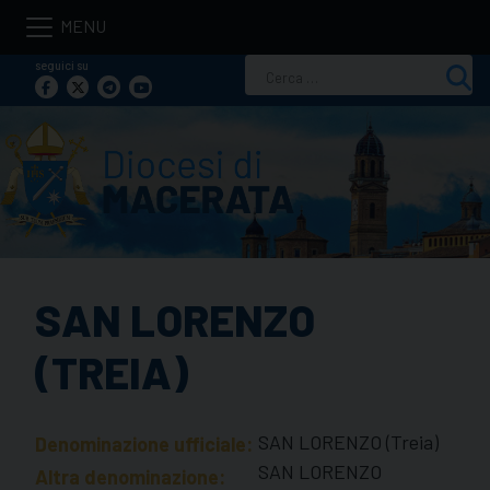
Skip
to
seguici su
Ricerca
content
per:
SAN LORENZO
(TREIA)
SAN LORENZO (Treia)
Denominazione ufficiale:
SAN LORENZO
Altra denominazione: