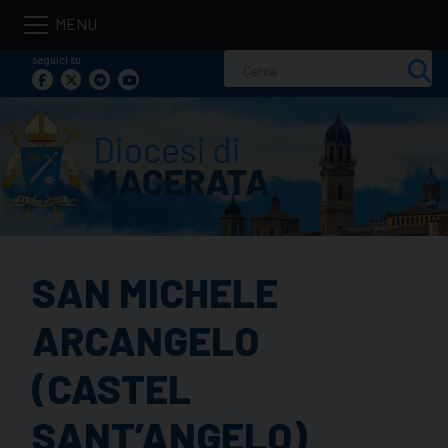
Skip
to
seguici su
Ricerca
content
per:
SAN MICHELE
ARCANGELO
(CASTEL
SANT’ANGELO)