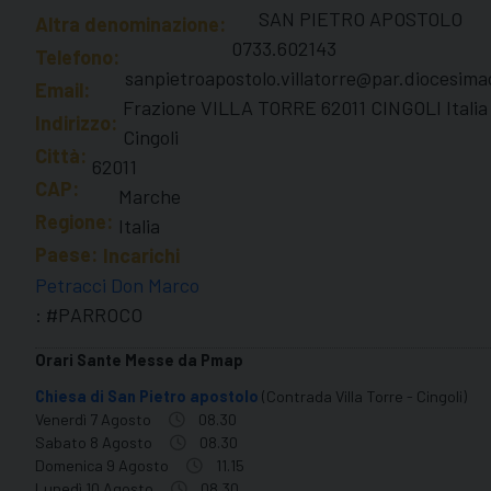
SAN PIETRO APOSTOLO
Altra denominazione:
0733.602143
Telefono:
sanpietroapostolo.villatorre@par.diocesima
Email:
Frazione VILLA TORRE 62011 CINGOLI Italia
Indirizzo:
Cingoli
Città:
62011
CAP:
Marche
Regione:
Italia
Paese:
Incarichi
Petracci Don Marco
: #PARROCO
Orari Sante Messe da Pmap
Chiesa di San Pietro apostolo
(Contrada Villa Torre - Cingoli)
Venerdì 7 Agosto
08.30
Sabato 8 Agosto
08.30
Domenica 9 Agosto
11.15
Lunedì 10 Agosto
08.30