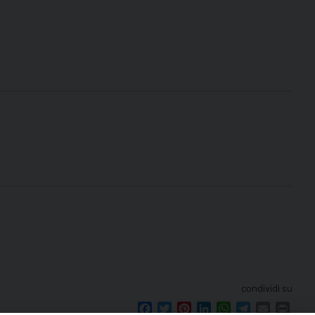
condividi su
Facebook
Twitter
Pinterest
LinkedIn
WhatsApp
Telegram
Email
Print