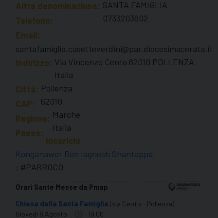
SANTA FAMIGLIA
Altra denominazione:
0733203602
Telefono:
Email:
santafamiglia.casetteverdini@par.diocesimacerata.it
Via Vincenzo Cento 62010 POLLENZA
Indirizzo:
Italia
Pollenza
Città:
62010
CAP:
Marche
Regione:
Italia
Paese:
Incarichi
Konganawor Don Iagnesh Shantappa
: #PARROCO
Orari Sante Messe da Pmap
Chiesa della Santa Famiglia
(via Cento - Pollenza)
Giovedì 6 Agosto
19.00