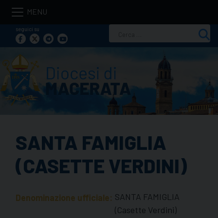
Skip
to
seguici su
Ricerca
content
per:
SANTA FAMIGLIA
(CASETTE VERDINI)
SANTA FAMIGLIA
Denominazione ufficiale:
(Casette Verdini)