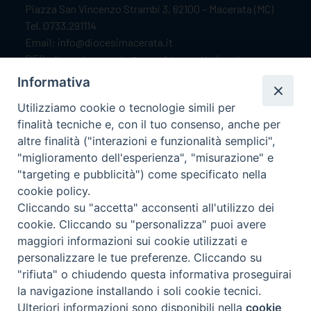
Piazza San Vincenzo Strambi 3, 62100 – Macerata (MC)
Tel. 0733.291114
Email: info@diocesimacerata.it
PEC: diocesimacerata@pec.chiesacattolica.it
Comunicazioni urgenti WhatsApp:
+39 349 1787015
Informativa
Utilizziamo cookie o tecnologie simili per
finalità tecniche e, con il tuo consenso, anche per
Orari di apertura
altre finalità ("interazioni e funzionalità semplici",
"miglioramento dell'esperienza", "misurazione" e
Dal lunedì al sabato dalle 9.30 alle 12.00.
"targeting e pubblicità") come specificato nella
Il pomeriggio solo su appuntamento.
cookie policy.
Cliccando su "accetta" acconsenti all'utilizzo dei
cookie. Cliccando su "personalizza" puoi avere
seguici su
maggiori informazioni sui cookie utilizzati e
personalizzare le tue preferenze. Cliccando su
"rifiuta" o chiudendo questa informativa proseguirai
Ricerca
la navigazione installando i soli cookie tecnici.
Preferenze Cookie
per:
Ulteriori informazioni sono disponibili nella
cookie