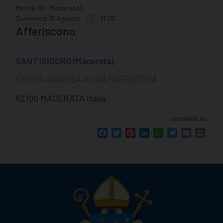
Monte 19 - Macerata)
Domenica 16 Agosto
11.00
Afferiscono
SANT’ISIDORO (Macerata)
CHIESA ANNESSA A UNA PARROCCHIA
62100 MACERATA Italia
condividi su
Facebook
Twitter
Pinterest
LinkedIn
WhatsApp
Telegram
Email
Print