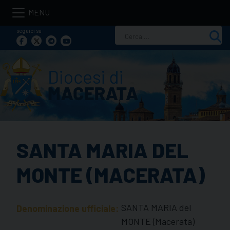
Skip
to
seguici su
Ricerca
content
per:
SANTA MARIA DEL
MONTE (MACERATA)
SANTA MARIA del
Denominazione ufficiale:
MONTE (Macerata)