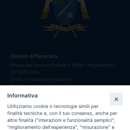
Diocesi di Macerata
Piazza San Vincenzo Strambi 3, 62100 – Macerata (MC)
Tel. 0733.291114
Email: info@diocesimacerata.it
PEC: diocesimacerata@pec.chiesacattolica.it
Comunicazioni urgenti WhatsApp:
+39 349 1787015
Informativa
Utilizziamo cookie o tecnologie simili per
finalità tecniche e, con il tuo consenso, anche per
Orari di apertura
altre finalità ("interazioni e funzionalità semplici",
"miglioramento dell'esperienza", "misurazione" e
Dal lunedì al sabato dalle 9.30 alle 12.00.