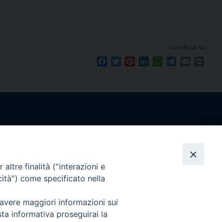
condividi su
Facebook
Twitter
Pinterest
LinkedIn
WhatsApp
Telegram
Email
Print
seguici su
le 12.00.
mento.
altre finalità ("interazioni e
Ricerca
cità") come specificato nella
per:
 avere maggiori informazioni sui
sta informativa proseguirai la