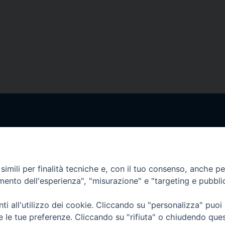
Orari di apertura
62100 – Macerata (MC)
Dal lunedì al sabato dalle 9.30 al
Il pomeriggio solo su appunta
imili per finalità tecniche e, con il tuo consenso, anche per 
amento dell'esperienza", "misurazione" e "targeting e pubbli
sacattolica.it
pp:
+39 349 1787015
i all'utilizzo dei cookie. Cliccando su "personalizza" puoi
re le tue preferenze. Cliccando su "rifiuta" o chiudendo que