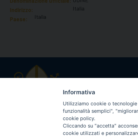
Denominazione ufficiale:
Italia
Indirizzo:
Italia
Paese:
Diocesi di Macerata
Informativa
Piazza San Vincenzo Strambi 3, 
Tel. 0733.291114
Utilizziamo cookie o tecnologie s
Email: info@diocesimacerata.it
funzionalità semplici", "miglior
PEC: diocesimacerata@pec.chie
cookie policy.
Comunicazioni urgenti WhatsA
Cliccando su "accetta" acconsent
cookie utilizzati e personalizza