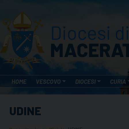
Skip
to
content
HOME
VESCOVO
DIOCESI
CURIA
UDINE
UDINE