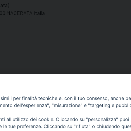
ata)
100 MACERATA Italia
imili per finalità tecniche e, con il tuo consenso, anche per 
amento dell'esperienza", "misurazione" e "targeting e pubbli
Orari di apertura
62100 – Macerata (MC)
Dal lunedì al sabato dalle 9.30 al
i all'utilizzo dei cookie. Cliccando su "personalizza" puoi
Il pomeriggio solo su appunta
re le tue preferenze. Cliccando su "rifiuta" o chiudendo que