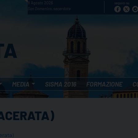
8 Agosto 2026
seguici su
San Domenico, sacerdote
MEDIA
SISMA 2016
FORMAZIONE
C
MACERATA)
rata)