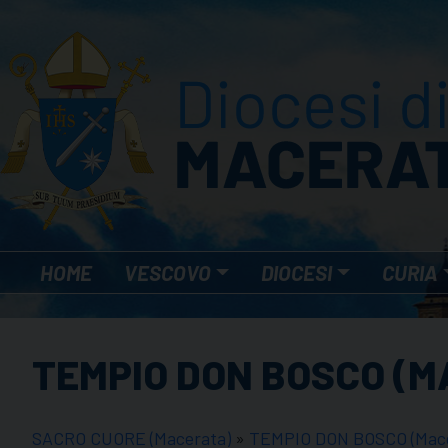
Skip
to
content
HOME
VESCOVO
DIOCESI
CURIA
TEMPIO DON BOSCO (
SACRO CUORE (Macerata)
»
TEMPIO DON BOSCO (Mace