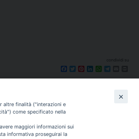
condividi su
Facebook
Twitter
Pinterest
LinkedIn
WhatsApp
Telegram
Email
Print
altre finalità ("interazioni e
cità") come specificato nella
seguici su
le 12.00.
 avere maggiori informazioni sui
mento.
sta informativa proseguirai la
Ricerca