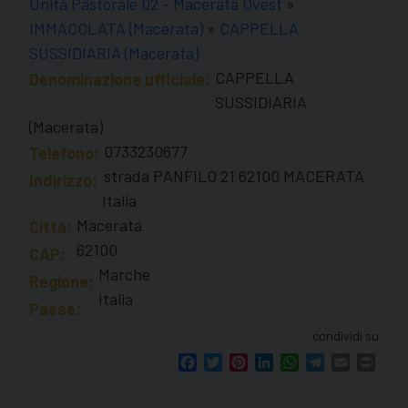
Unità Pastorale 02 - Macerata Ovest
»
IMMACOLATA (Macerata)
»
CAPPELLA
SUSSIDIARIA (Macerata)
CAPPELLA
Denominazione ufficiale:
SUSSIDIARIA
(Macerata)
0733230677
Telefono:
strada PANFILO 21 62100 MACERATA
Indirizzo:
Italia
Macerata
Città:
62100
CAP:
Marche
Regione:
Italia
Paese:
condividi su
Facebook
Twitter
Pinterest
LinkedIn
WhatsApp
Telegram
Email
Print