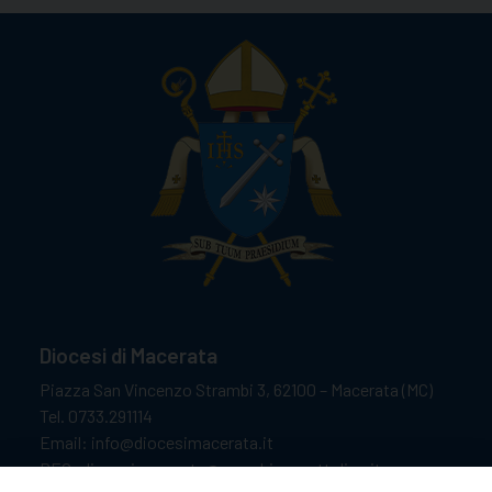
Diocesi di Macerata
Piazza San Vincenzo Strambi 3, 62100 – Macerata (MC)
Tel. 0733.291114
Email: info@diocesimacerata.it
PEC: diocesimacerata@pec.chiesacattolica.it