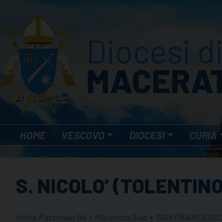
Skip
to
content
HOME
VESCOVO
DIOCESI
CURIA
S. NICOLO’ (TOLENTINO
Unità Pastorale 04 - Macerata Sud
»
SAN FRANCESCO 