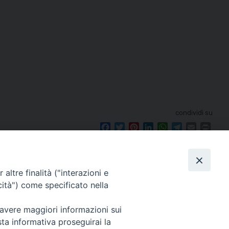
condividi su
Facebook
Twitter
Pinterest
LinkedIn
WhatsApp
Telegram
Email
Print
altre finalità ("interazioni e
cità") come specificato nella
seguici su
 avere maggiori informazioni sui
le 12.00.
sta informativa proseguirai la