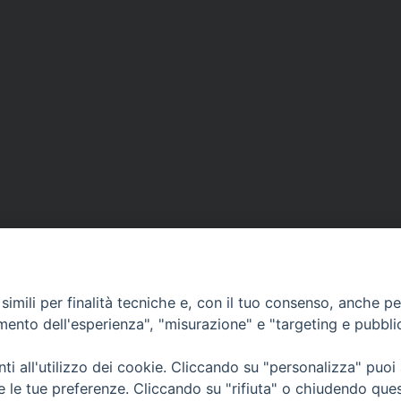
imili per finalità tecniche e, con il tuo consenso, anche per 
amento dell'esperienza", "misurazione" e "targeting e pubbli
Orari di apertura
i all'utilizzo dei cookie. Cliccando su "personalizza" puoi
62100 – Macerata (MC)
Dal lunedì al sabato dalle 9.30 al
re le tue preferenze. Cliccando su "rifiuta" o chiudendo que