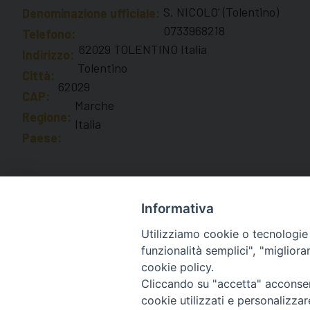
S. NICOLO' (Tolentino)
Denominazione ufficiale:
0733968218
Telefono:
62029 TOLENTINO Italia
Indirizzo:
Tolentino
Città:
62029
CAP:
Marche
Regione:
Italia
Paese:
Informativa
Utilizziamo cookie o tecnologie s
funzionalità semplici", "miglior
cookie policy.
Diocesi di Macerata
Cliccando su "accetta" acconsent
Piazza San Vincenzo Strambi 3, 
cookie utilizzati e personalizza