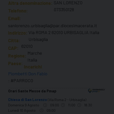
SAN LORENZO
Altra denominazione:
073350128
Telefono:
Email:
sanlorenzo.urbisaglia@par.diocesimacerata.it
Via ROMA 2 62010 URBISAGLIA Italia
Indirizzo:
Urbisaglia
Città:
62010
CAP:
Marche
Regione:
Italia
Paese:
Incarichi
Piombetti Don Fabio
: #PARROCO
Orari Sante Messe da Pmap
Chiesa di San Lorenzo
(Via Roma 2 - Urbisaglia)
Domenica 9 Agosto
09.00
11.00
18.30
Lunedì 10 Agosto
09.00