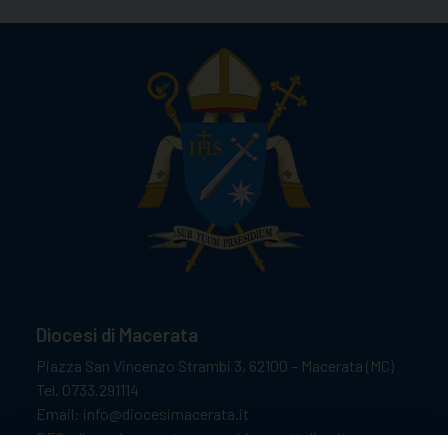
Diocesi di Macerata
Piazza San Vincenzo Strambi 3, 62100 – Macerata (MC)
Tel. 0733.291114
Email: info@diocesimacerata.it
PEC: diocesimacerata@pec.chiesacattolica.it