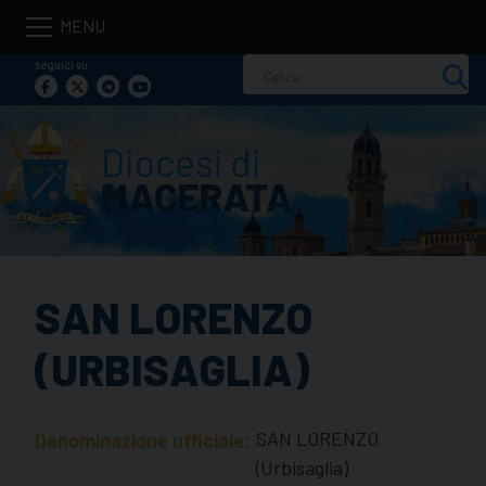
Skip
to
seguici su
Ricerca
content
per:
SAN LORENZO
(URBISAGLIA)
SAN LORENZO
Denominazione ufficiale:
(Urbisaglia)