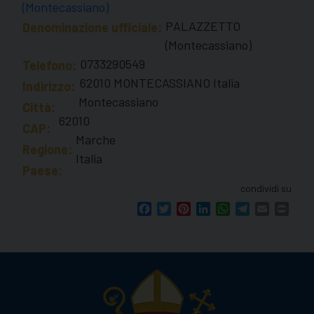
(Montecassiano)
PALAZZETTO
Denominazione ufficiale:
(Montecassiano)
0733290549
Telefono:
62010 MONTECASSIANO Italia
Indirizzo:
Montecassiano
Città:
62010
CAP:
Marche
Regione:
Italia
Paese:
condividi su
Facebook
Twitter
Pinterest
LinkedIn
WhatsApp
Telegram
Email
Print