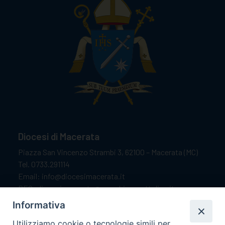
Diocesi di Macerata
Piazza San Vincenzo Strambi 3, 62100 – Macerata (MC)
Tel. 0733.291114
Email: info@diocesimacerata.it
PEC: diocesimacerata@pec.chiesacattolica.it
Comunicazioni urgenti WhatsApp:
+39 349 1787015
Informativa
Utilizziamo cookie o tecnologie simili per