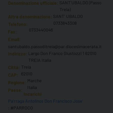
SANT'UBALDO (Passo
Denominazione ufficiale:
Treia)
SANT' UBALDO
Altra denominazione:
0733843308
Telefono:
0733440046
Fax:
Email:
santubaldo.passoditreia@par.diocesimacerata.it
Largo Don Franco Giustozzi 1 62010
Indirizzo:
TREIA Italia
Treia
Città:
62010
CAP:
Marche
Regione:
Italia
Paese:
Incarichi
Pa'rraga Antolinos Don Francisco Jose'
: #PARROCO