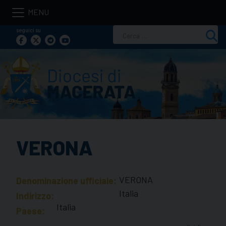
Skip
to
seguici su
Ricerca
content
per:
VERONA
VERONA
Denominazione ufficiale:
Italia
Indirizzo:
Italia
Paese: