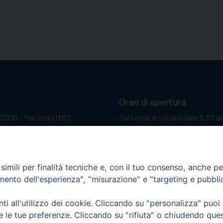
Orari di apertura
62100 – Macerata (MC)
Dal lunedì al sabato dalle 9.30 al
Il pomeriggio solo su appunta
sacattolica.it
pp:
+39 349 1787015
imili per finalità tecniche e, con il tuo consenso, anche per 
amento dell'esperienza", "misurazione" e "targeting e pubbli
i all'utilizzo dei cookie. Cliccando su "personalizza" puoi
re le tue preferenze. Cliccando su "rifiuta" o chiudendo que