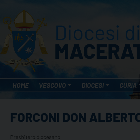
Skip
to
content
HOME
VESCOVO
DIOCESI
CURIA
FORCONI DON ALBERT
Presbitero diocesano