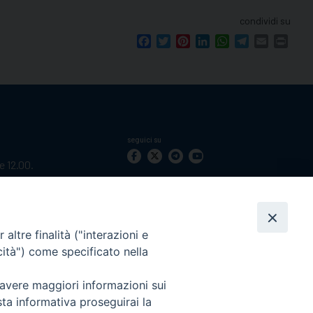
condividi su
Facebook
Twitter
Pinterest
LinkedIn
WhatsApp
Telegram
Email
Print
seguici su
le 12.00.
mento.
Ricerca
per:
altre finalità ("interazioni e
cità") come specificato nella
 avere maggiori informazioni sui
sta informativa proseguirai la