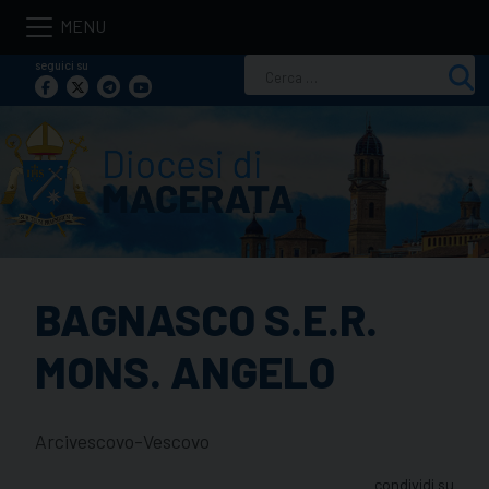
Skip
to
seguici su
Ricerca
content
per:
BAGNASCO S.E.R.
MONS. ANGELO
Arcivescovo-Vescovo
condividi su