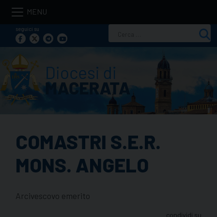
Skip
to
seguici su
Ricerca
content
per:
COMASTRI S.E.R.
MONS. ANGELO
Arcivescovo emerito
condividi su