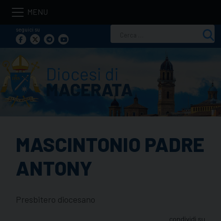
Skip
to
seguici su
Ricerca
content
per:
MASCINTONIO PADRE
ANTONY
Presbitero diocesano
condividi su