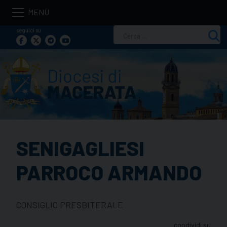
Skip
to
seguici su
Ricerca
content
per:
SENIGAGLIESI
PARROCO ARMANDO
CONSIGLIO PRESBITERALE
condividi su