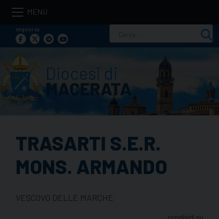
Skip
to
seguici su
Ricerca
content
per:
TRASARTI S.E.R.
MONS. ARMANDO
VESCOVO DELLE MARCHE
condividi su