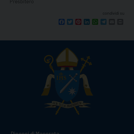
Presbitero
condividi su
Facebook
Twitter
Pinterest
LinkedIn
WhatsApp
Telegram
Email
Print
Diocesi di Macerata