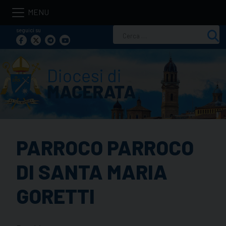
Skip
to
seguici su
Ricerca
content
per:
PARROCO PARROCO
DI SANTA MARIA
GORETTI