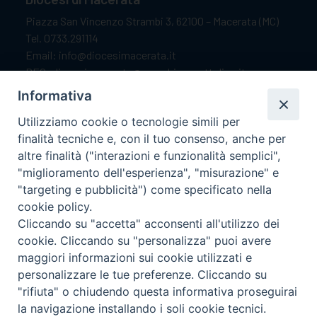
Piazza San Vincenzo Strambi 3, 62100 – Macerata (MC)
Tel. 0733.291114
Email: info@diocesimacerata.it
PEC: diocesimacerata@pec.chiesacattolica.it
Comunicazioni urgenti WhatsApp:
+39 349 1787015
Informativa
Utilizziamo cookie o tecnologie simili per
finalità tecniche e, con il tuo consenso, anche per
Orari di apertura
altre finalità ("interazioni e funzionalità semplici",
"miglioramento dell'esperienza", "misurazione" e
Dal lunedì al sabato dalle 9.30 alle 12.00.
"targeting e pubblicità") come specificato nella
Il pomeriggio solo su appuntamento.
cookie policy.
Cliccando su "accetta" acconsenti all'utilizzo dei
cookie. Cliccando su "personalizza" puoi avere
seguici su
maggiori informazioni sui cookie utilizzati e
personalizzare le tue preferenze. Cliccando su
"rifiuta" o chiudendo questa informativa proseguirai
Ricerca
la navigazione installando i soli cookie tecnici.