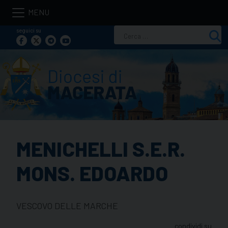
Skip
to
seguici su
Ricerca
content
per:
MENICHELLI S.E.R.
MONS. EDOARDO
VESCOVO DELLE MARCHE
condividi su