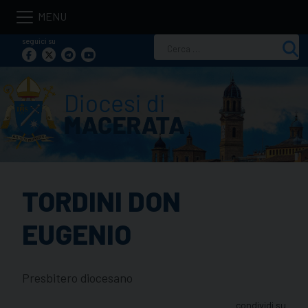
Skip
to
seguici su
Ricerca
content
per:
TORDINI DON
EUGENIO
Presbitero diocesano
condividi su