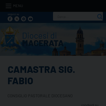
Skip
to
seguici su
Ricerca
content
per:
CAMASTRA SIG.
FABIO
CONSIGLIO PASTORALE DIOCESANO
condividi su