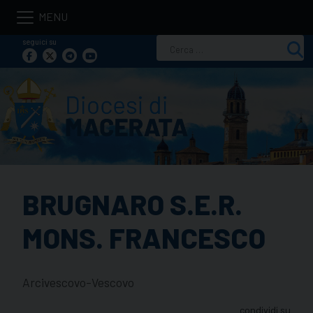
Skip
to
seguici su
Ricerca
content
per:
BRUGNARO S.E.R.
MONS. FRANCESCO
Arcivescovo-Vescovo
condividi su