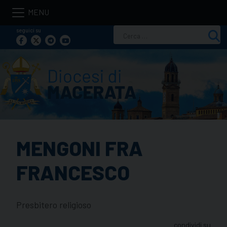
Skip
to
seguici su
Ricerca
content
per:
MENGONI FRA
FRANCESCO
Presbitero religioso
condividi su