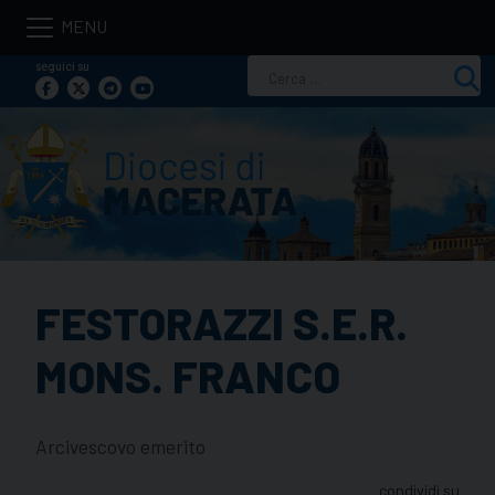
Skip
to
seguici su
Ricerca
content
per:
FESTORAZZI S.E.R.
MONS. FRANCO
Arcivescovo emerito
condividi su