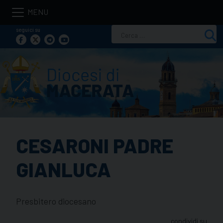
Skip
to
seguici su
Ricerca
content
per:
CESARONI PADRE
GIANLUCA
Presbitero diocesano
condividi su